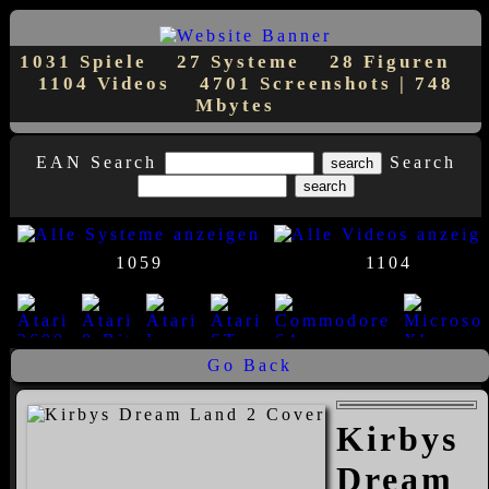
1031 Spiele
27 Systeme
28 Figuren
1104 Videos
4701 Screenshots | 748
Mbytes
EAN Search
Search
1059
1104
Go Back
23
8
7
1
1
14
Kirbys
Dream