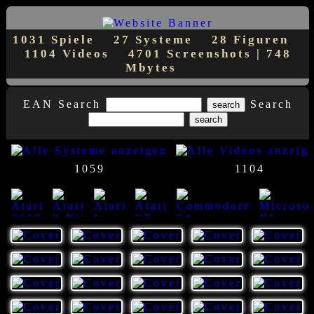
1031 Spiele
27 Systeme
28 Figuren
1104 Videos
4701 Screenshots | 748
Mbytes
EAN Search
Search
1059
1104
23
8
7
1
1
14