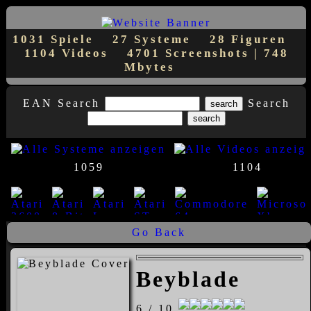
1031 Spiele
27 Systeme
28 Figuren
1104 Videos
4701 Screenshots | 748
Mbytes
EAN Search
Search
1059
1104
Go Back
23
8
7
1
1
14
Beyblade
6 / 10