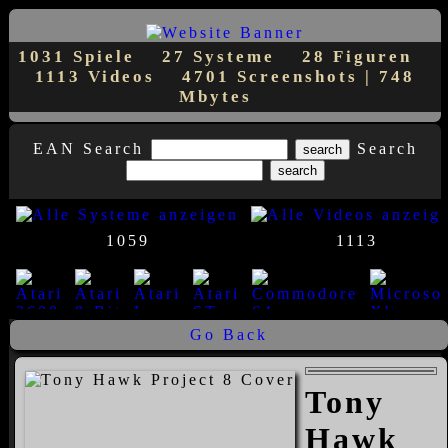
1031 Spiele
27 Systeme
28 Figuren
1113 Videos
4701 Screenshots | 748
Mbytes
EAN Search
Search
1059
1113
Go Back
23
8
7
1
1
14
Tony
Hawk