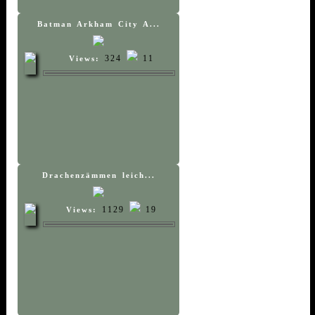
Batman Arkham City A...
324
11
Views:
Drachenzämmen leich...
1129
19
Views: