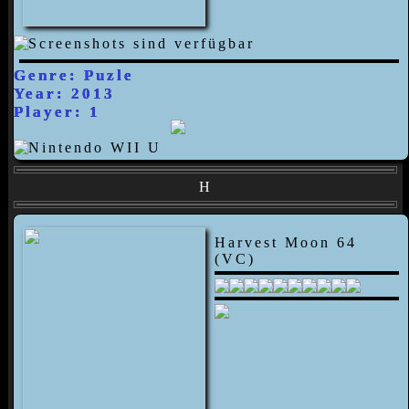
Genre: Puzle
Year: 2013
Player: 1
H
Harvest Moon 64
(VC)