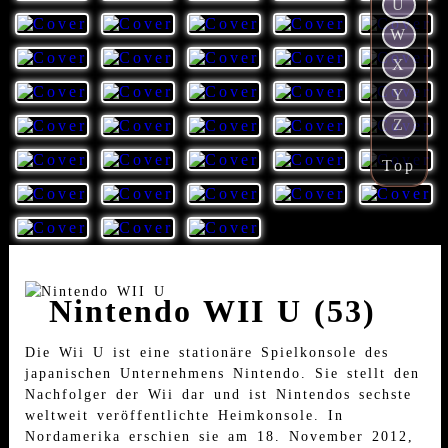
U
W
X
Y
Z
Top
Nintendo WII U (53)
Die Wii U ist eine stationäre Spielkonsole des
japanischen Unternehmens Nintendo. Sie stellt den
Nachfolger der Wii dar und ist Nintendos sechste
weltweit veröffentlichte Heimkonsole. In
Nordamerika erschien sie am 18. November 2012,