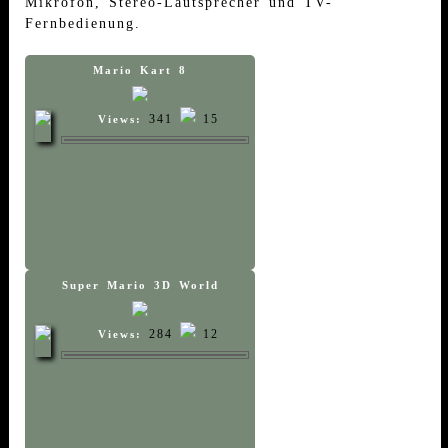
Mikrofon, Stereo-Lautsprecher und TV-
Fernbedienung.
Mario Kart 8
341
15
Views:
Super Mario 3D World
284
12
Views: