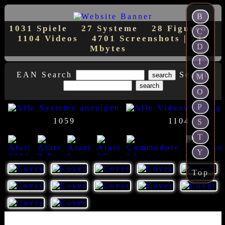
B
1031 Spiele
27 Systeme
28 Figuren
C
1104 Videos
4701 Screenshots | 748
D
Mbytes
I
EAN Search
Search
M
O
P
1059
1104
S
T
Y
Top
23
8
7
1
1
14