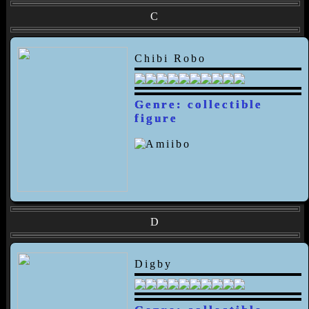
C
Chibi Robo
Genre: collectible
figure
D
Digby