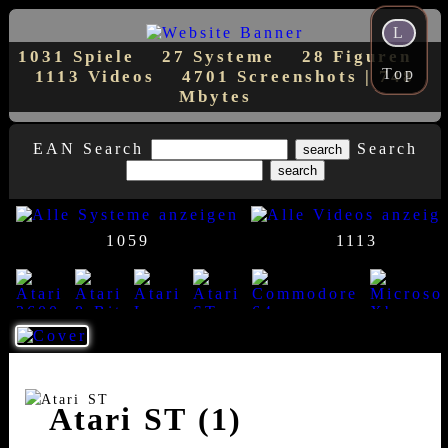
L
1031 Spiele
27 Systeme
28 Figuren
Top
1113 Videos
4701 Screenshots | 748
Mbytes
EAN Search
Search
1059
1113
23
8
7
1
1
14
Atari ST (1)