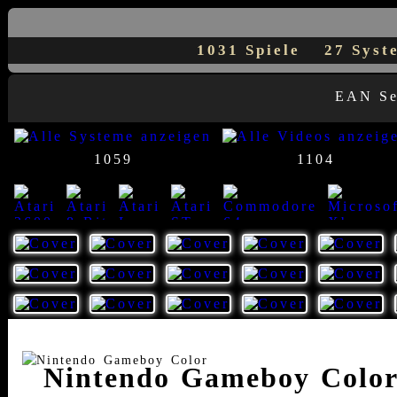
1031 Spiele
27 Sys
EAN S
1059
1104
23
8
7
1
1
14
Nintendo Gameboy Color