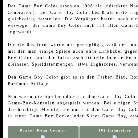
Der Game Boy Color erschien 1998 als indirekter Na
Generation). Der Game Boy Color besaß als erste tra
gleichzeitig darstellen. Die Vorgänger hatten noch e
weswegen der Game Boy Color auch mit allen Game-B
angewandt.
Die Gehäuseform wurde nur geringfügig verändert un
mit der man einige Spiele auch ohne Linkkabel gegen
Boy Color dank der Infrarotschnittstelle in eine Fer
kleineren Spieldatenmengen, etwa Highscores, verwend
Den Game Boy Color gibt es in den Farben Blau, Rot, 
Pokémon-Auflage.
Neu waren die Spielemodule für den Game Boy Color. 
Game-Boy-Konsolen abgespielt werden. Bei einigen Sp
durchsichtige Module, die nur für den Game Boy Col
in einen Game Boy Pocket oder Super Game Boy, ersc
Donkey Kong Country
102 Dalmatiner