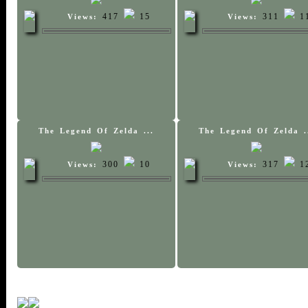
417
15
311
1
Views:
Views:
The Legend Of Zelda ...
The Legend Of Zelda .
300
10
317
1
Views:
Views: