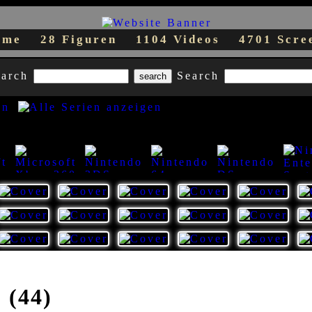
teme
28 Figuren
1104 Videos
4701 Scre
earch
Search
35
39
42
59
 (44)