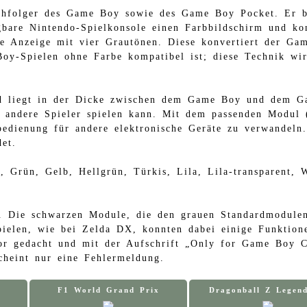
chfolger des Game Boy sowie des Game Boy Pocket. Er ba
gbare Nintendo-Spielkonsole einen Farbbildschirm und ko
ine Anzeige mit vier Grautönen. Diese konvertiert der Ga
oy-Spielen ohne Farbe kompatibel ist; diese Technik w
d liegt in der Dicke zwischen dem Game Boy und dem Gam
 andere Spieler spielen kann. Mit dem passenden Modul (
nbedienung für andere elektronische Geräte zu verwandel
et.
Grün, Gelb, Hellgrün, Türkis, Lila, Lila-transparent, We
Die schwarzen Module, die den grauen Standardmodulen g
ielen, wie bei Zelda DX, konnten dabei einige Funktion
or gedacht und mit der Aufschrift „Only for Game Boy C
heint nur eine Fehlermeldung.
F1 World Grand Prix
Dragonball Z Legend