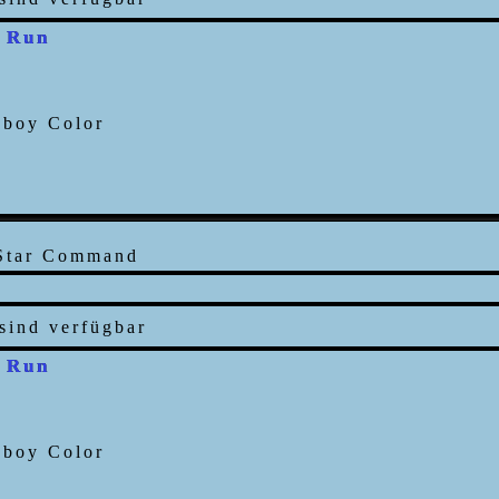
 Run
 Star Command
 Run