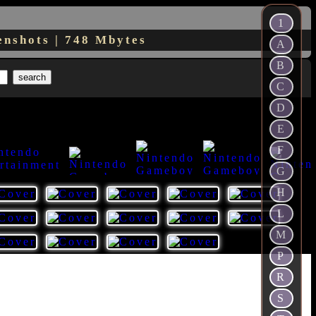
1
enshots | 748 Mbytes
A
B
C
D
E
F
G
H
66
59
55
44
50
L
M
P
R
S