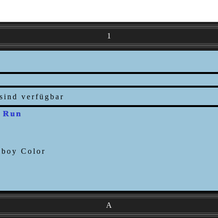
1
 Run
A