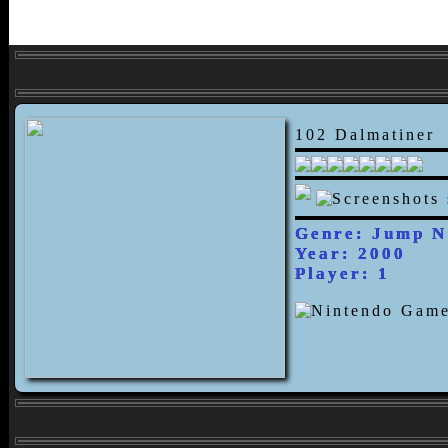
102 Dalmatiner
Genre: Jump N
Year: 2000
Player: 1