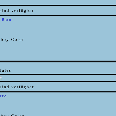
 Run
Tales
ure