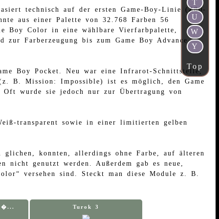
T
siert technisch auf der ersten Game-Boy-Linie (Z80-
U
nnte aus einer Palette von 32.768 Farben 56
me Boy Color in eine wählbare Vierfarbpalette,
W
ird zur Farberzeugung bis zum Game Boy Advance
Y
Top
e Boy Pocket. Neu war eine Infrarot-Schnittstelle,
z. B. Mission: Impossible) ist es möglich, den Game
n. Oft wurde sie jedoch nur zur Übertragung von
iß-transparent sowie in einer limitierten gelben
lichen, konnten, allerdings ohne Farbe, auf älteren
en nicht genutzt werden. Außerdem gab es neue,
olor“ versehen sind. Steckt man diese Module z. B.
�...
Turok 3