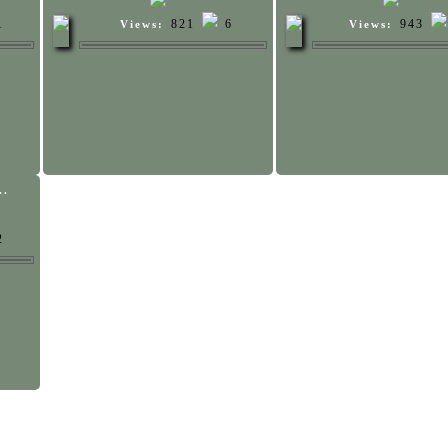
1
821
6
943
Views:
Views:
..
2