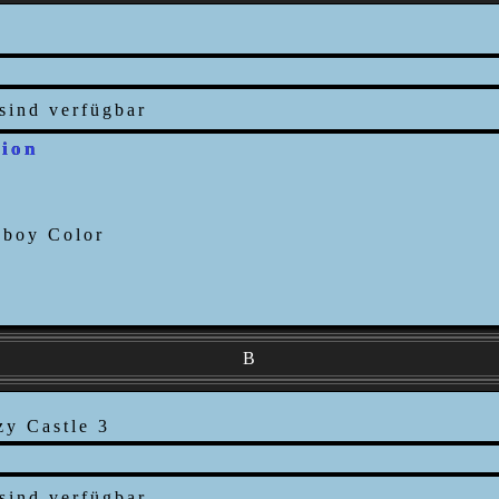
tion
B
y Castle 3