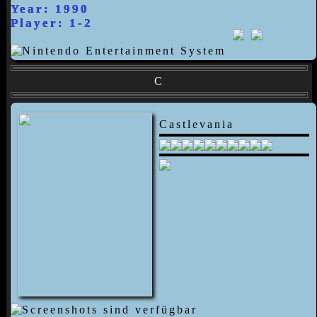
Year: 1990
Player: 1-2
C
Castlevania