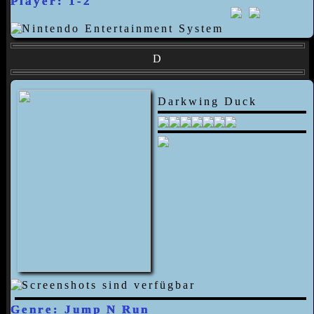
Player: 1-2
D
Darkwing Duck
Genre: Jump N Run