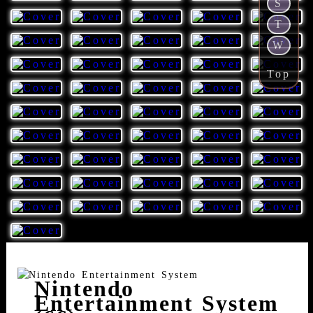
S
T
W
Top
Nintendo
Entertainment System