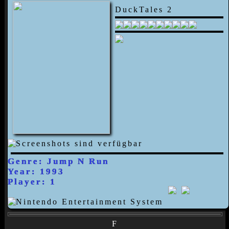
DuckTales 2
Genre: Jump N Run
Year: 1993
Player: 1
F