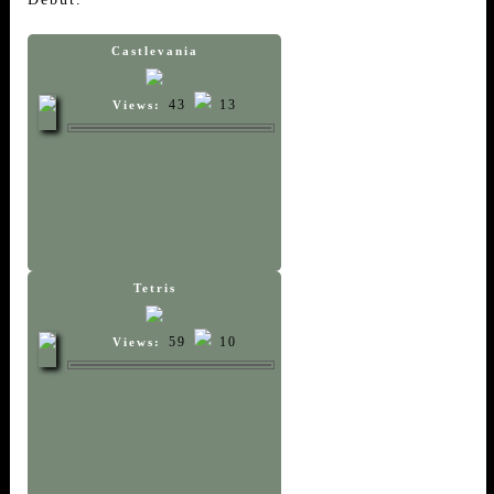
Castlevania
43
13
Views:
Tetris
59
10
Views: