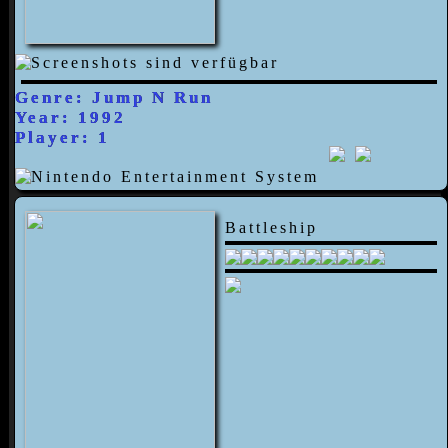
Genre: Jump N Run
Year: 1992
Player: 1
Battleship